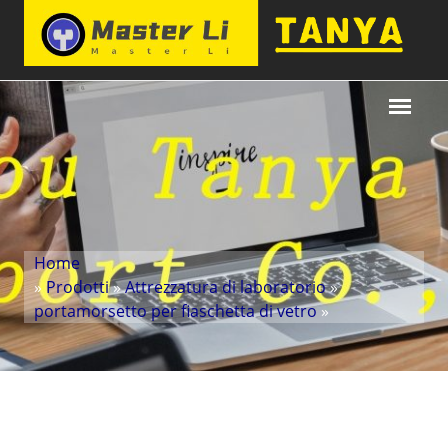
Home
»
Prodotti
»
Attrezzatura di laboratorio
»
portamorsetto per fiaschetta di vetro
»