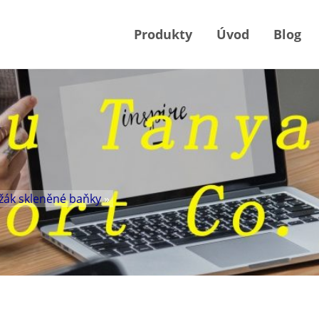
Produkty
Úvod
Blog
žák skleněné baňky
»