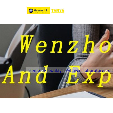
Home
»
Produkty
»
Vybavení laboratoře
»
dr