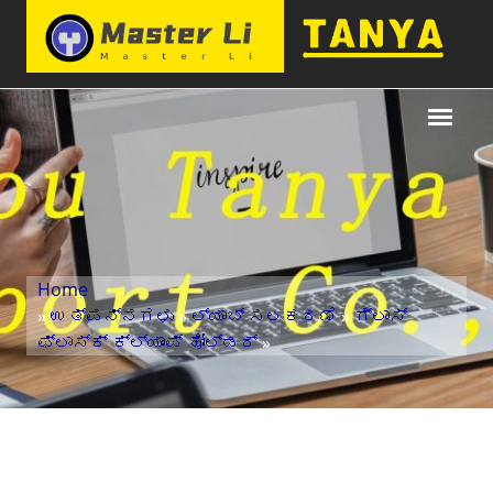
Home
»
ಉತ್ಪನ್ನಗಳು
»
ಲ್ಯಾಬ್ ಸಲಕರಣೆ
»
ಗ್ಲಾಸ್
ಫ್ಲಾಸ್ಕ್ ಕ್ಲ್ಯಾಂಪ್ ಹೋಲ್ಡರ್
»