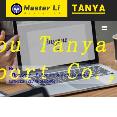
Home
»
Продукти
»
Лабораторне обладнання
»
затискач скляної колби
»