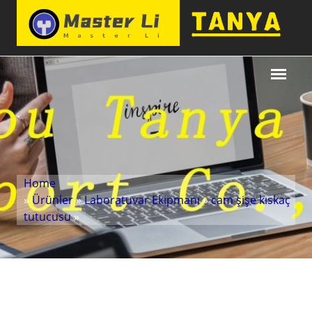
Home
»
Ürünler
»
Laboratuvar Ekipmanı
»
cam şişe kıskaç
tutucusu
»