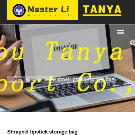
Home
»
블로그
» Shrapnel lipstick storage bag
Shrapnel lipstick storage bag