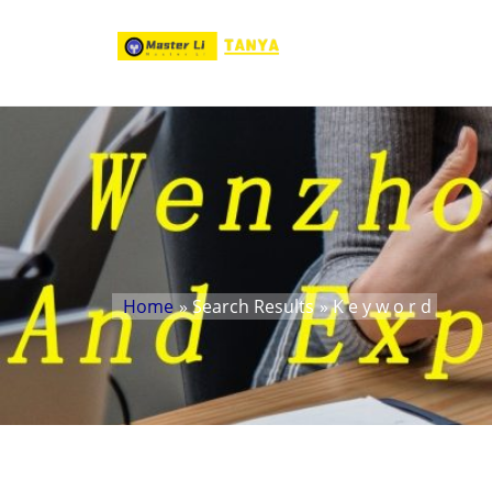
Home
» Search Results
» K e y w o r d