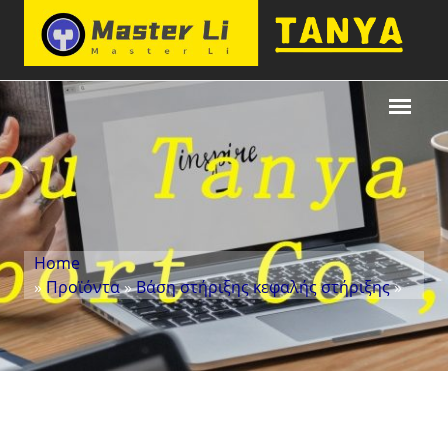
Home
»
Προϊόντα
»
Βάση στήριξης κεφαλής στήριξης
»